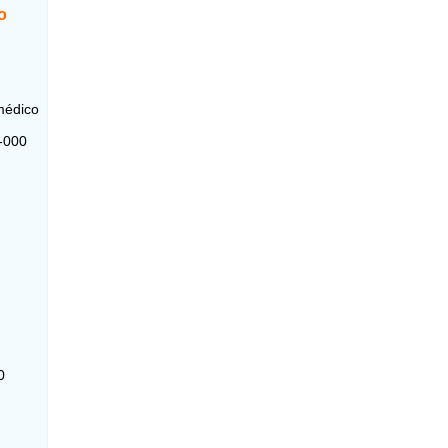
o
 médico
2-000
0