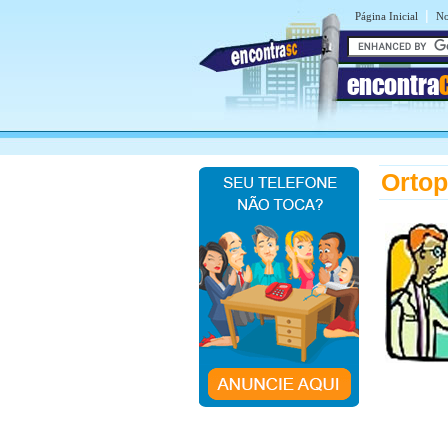
|
Página Inicial
No
encontra
Ortop