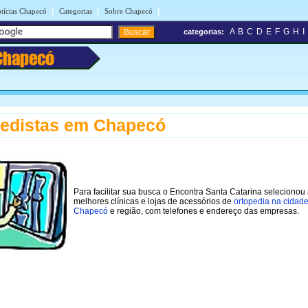
|
|
|
tícias Chapecó
Categorias
Sobre Chapecó
A
B
C
D
E
F
G
H
I
categorias:
Chapecó
edistas em Chapecó
Para facilitar sua busca o Encontra Santa Catarina selecionou
melhores clínicas e lojas de acessórios de
ortopedia na cidad
Chapecó
e região, com telefones e endereço das empresas.