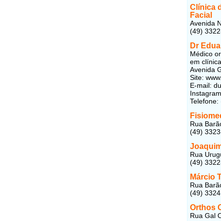
Clínica 
Facial
Avenida N
(49) 332
Dr Edua
Médico or
em clínic
Avenida G
Site: ww
E-mail: 
Instagram
Telefone:
Fisiome
Rua Barão
(49) 332
Joaquim
Rua Urugu
(49) 332
Márcio 
Rua Barão
(49) 332
Orthos 
Rua Gal O