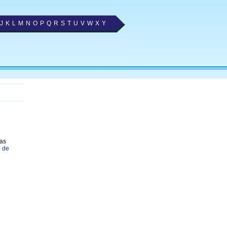
J
K
L
M
N
O
P
Q
R
S
T
U
V
W
X
Y
 as
e de