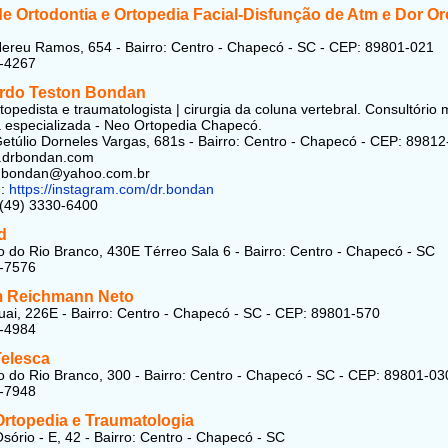
de Ortodontia e Ortopedia Facial-Disfunção de Atm e Dor Or
ereu Ramos, 654 - Bairro: Centro - Chapecó - SC - CEP: 89801-021
2-4267
rdo Teston Bondan
topedista e traumatologista | cirurgia da coluna vertebral. Consultório
a especializada - Neo Ortopedia Chapecó.
etúlio Dorneles Vargas, 681s - Bairro: Centro - Chapecó - CEP: 8981
w.drbondan.com
dubondan@yahoo.com.br
:
https://instagram.com/dr.bondan
 (49) 3330-6400
d
 do Rio Branco, 430E Térreo Sala 6 - Bairro: Centro - Chapecó - SC
3-7576
 Reichmann Neto
ai, 226E - Bairro: Centro - Chapecó - SC - CEP: 89801-570
2-4984
Telesca
 do Rio Branco, 300 - Bairro: Centro - Chapecó - SC - CEP: 89801-03
4-7948
Ortopedia e Traumatologia
sório - E, 42 - Bairro: Centro - Chapecó - SC