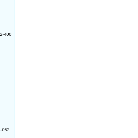
02-400
3-052