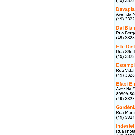
(49) 332
Davapla
Avenida N
(49) 332
Dal Bia
Rua Borge
(49) 332
Ello Di
Rua São D
(49) 332
Estampl
Rua Vidal
(49) 332
Efapi E
Avenida S
89809-50
(49) 332
Gardêni
Rua Marti
(49) 332
Indeste
Rua Ilhot