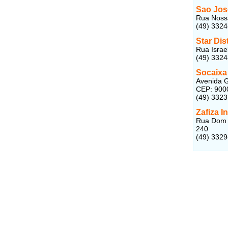
Sao Jos
Rua Nossa
(49) 332
Star Di
Rua Israe
(49) 332
Socaixa
Avenida G
CEP: 900
(49) 332
Zafiza 
Rua Dom W
240
(49) 332