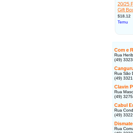
Com e R
Rua Herib
(49) 332
Cangur
Rua São D
(49) 332
Clavin 
Rua Masc
(49) 327
Cabul E
Rua Conda
(49) 332
Dismate
Rua Coman