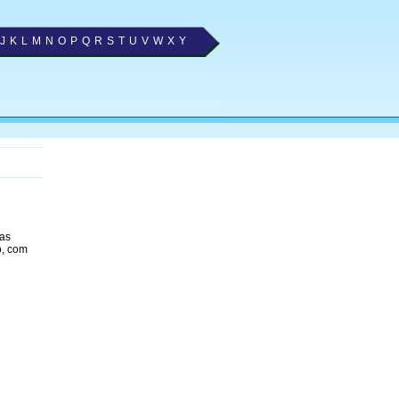
J
K
L
M
N
O
P
Q
R
S
T
U
V
W
X
Y
 as
o, com