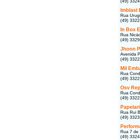
(49) 332
Imblast
Rua Urugu
(49) 332
In Box 
Rua Nicác
(49) 332
Jhonn P
Avenida P
(49) 332
Mil Emb
Rua Conda
(49) 332
Osv Rep
Rua Condá
(49) 332
Papelar
Rua Rui B
(49) 332
Perform
Rua 7 de 
(49) 332