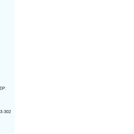
CEP:
03-302