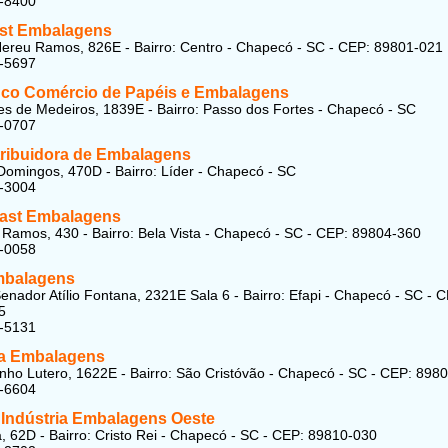
3-8400
st Embalagens
ereu Ramos, 826E - Bairro: Centro - Chapecó - SC - CEP: 89801-021
2-5697
nco Comércio de Papéis e Embalagens
s de Medeiros, 1839E - Bairro: Passo dos Fortes - Chapecó - SC
8-0707
stribuidora de Embalagens
omingos, 470D - Bairro: Líder - Chapecó - SC
3-3004
ast Embalagens
 Ramos, 430 - Bairro: Bela Vista - Chapecó - SC - CEP: 89804-360
8-0058
mbalagens
enador Atílio Fontana, 2321E Sala 6 - Bairro: Efapi - Chapecó - SC - 
5
8-5131
a Embalagens
nho Lutero, 1622E - Bairro: São Cristóvão - Chapecó - SC - CEP: 898
4-6604
l Indústria Embalagens Oeste
a, 62D - Bairro: Cristo Rei - Chapecó - SC - CEP: 89810-030