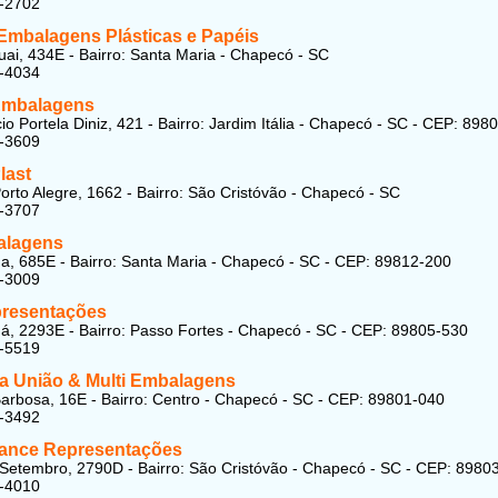
4-2702
 Embalagens Plásticas e Papéis
ai, 434E - Bairro: Santa Maria - Chapecó - SC
2-4034
Embalagens
io Portela Diniz, 421 - Bairro: Jardim Itália - Chapecó - SC - CEP: 898
9-3609
last
orto Alegre, 1662 - Bairro: São Cristóvão - Chapecó - SC
2-3707
alagens
, 685E - Bairro: Santa Maria - Chapecó - SC - CEP: 89812-200
2-3009
resentações
, 2293E - Bairro: Passo Fortes - Chapecó - SC - CEP: 89805-530
2-5519
ia União & Multi Embalagens
arbosa, 16E - Bairro: Centro - Chapecó - SC - CEP: 89801-040
3-3492
ance Representações
Setembro, 2790D - Bairro: São Cristóvão - Chapecó - SC - CEP: 8980
4-4010