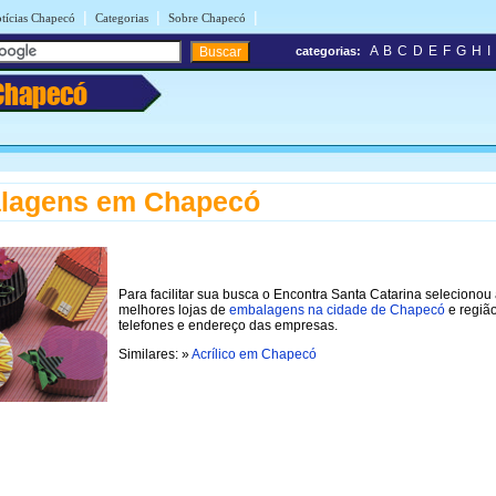
|
|
|
tícias Chapecó
Categorias
Sobre Chapecó
A
B
C
D
E
F
G
H
I
categorias:
Chapecó
lagens em Chapecó
Para facilitar sua busca o Encontra Santa Catarina selecionou
melhores lojas de
embalagens na cidade de Chapecó
e regiã
telefones e endereço das empresas.
Similares: »
Acrílico em Chapecó