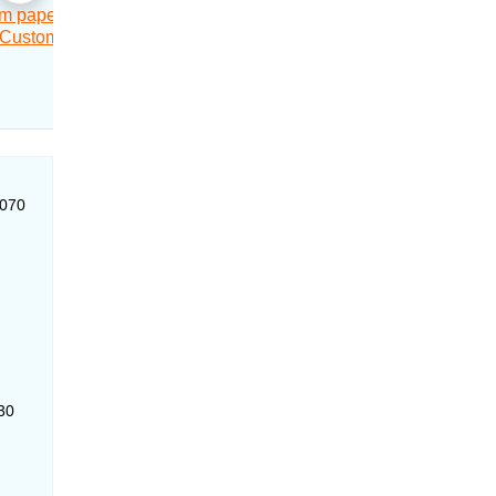
-070
30