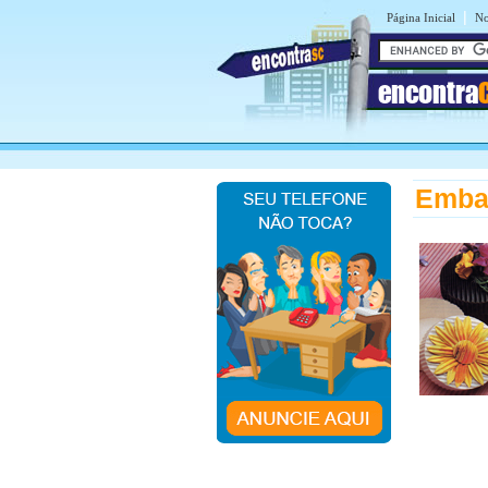
|
Página Inicial
No
encontra
Emba