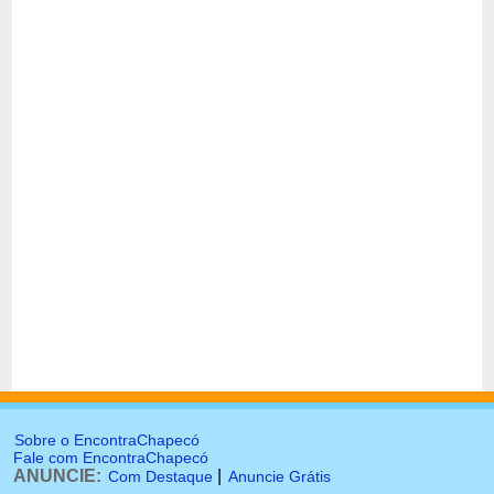
Sobre o EncontraChapecó
Fale com EncontraChapecó
ANUNCIE:
|
Com Destaque
Anuncie Grátis