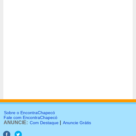
Sobre o EncontraChapecó
Fale com EncontraChapecó
ANUNCIE:
|
Com Destaque
Anuncie Grátis