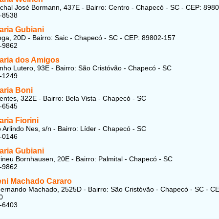
hal José Bormann, 437E - Bairro: Centro - Chapecó - SC - CEP: 898
2-8538
aria Gubiani
nga, 20D - Bairro: Saic - Chapecó - SC - CEP: 89802-157
3-9862
aria dos Amigos
nho Lutero, 93E - Bairro: São Cristóvão - Chapecó - SC
3-1249
aria Boni
entes, 322E - Bairro: Bela Vista - Chapecó - SC
4-6545
ria Fiorini
 Arlindo Nes, s/n - Bairro: Líder - Chapecó - SC
8-0146
aria Gubiani
rineu Bornhausen, 20E - Bairro: Palmital - Chapecó - SC
3-9862
eni Machado Cararo
ernando Machado, 2525D - Bairro: São Cristóvão - Chapecó - SC - C
0
4-6403