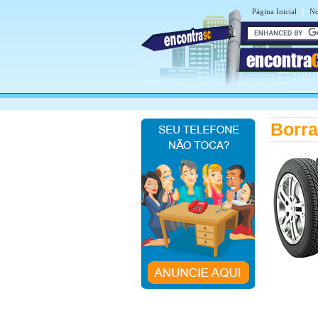
|
Página Inicial
No
encontra
Borr