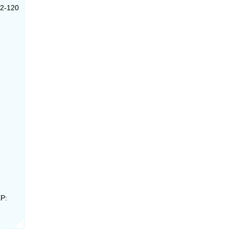
02-120
EP: