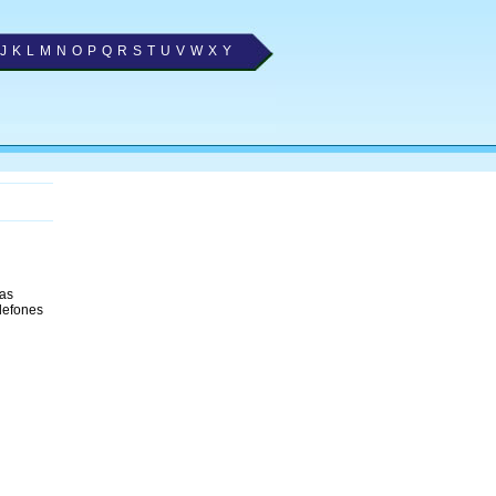
J
K
L
M
N
O
P
Q
R
S
T
U
V
W
X
Y
 as
lefones