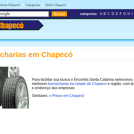
|
|
|
tícias Chapecó
Categorias
Sobre Chapecó
A
B
C
D
E
F
G
H
I
categorias:
Chapecó
acharias em Chapecó
Para facilitar sua busca o Encontra Santa Catarina selecionou
melhores
borracharias na cidade de Chapecó
e região, com te
e endereço das empresas.
Similares: »
Pneus em Chapecó