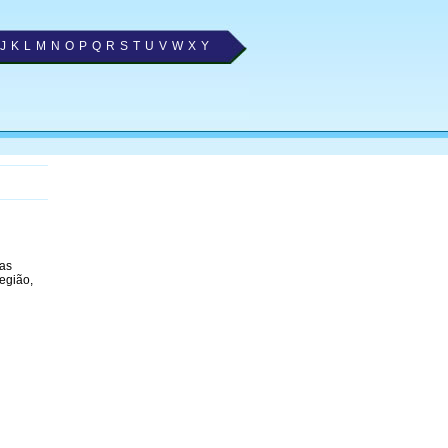
J
K
L
M
N
O
P
Q
R
S
T
U
V
W
X
Y
 as
egião,