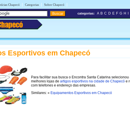
|
|
|
tícias Chapecó
Categorias
Sobre Chapecó
A
B
C
D
E
F
G
H
I
categorias:
Chapecó
os Esportivos em Chapecó
Para facilitar sua busca o Encontra Santa Catarina selecionou
melhores lojas de
artigos esportivos na cidade de Chapecó
e r
com telefones e endereço das empresas.
Similares: »
Equipamentos Esportivos em Chapecó