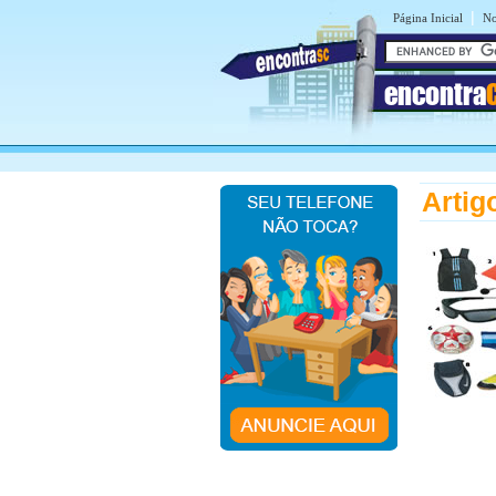
|
Página Inicial
No
encontra
Artig