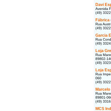
Davi Es
Avenida F
(49) 332
Fábrica
Rua Austr
(49) 332
Garcia 
Rua Condá
(49) 332
Loja Gr
Rua Marec
89802-14
(49) 332
Loja Esp
Rua Imper
060
(49) 332
Marcelo
Rua Marec
89801-06
(49) 331
MCS Ind