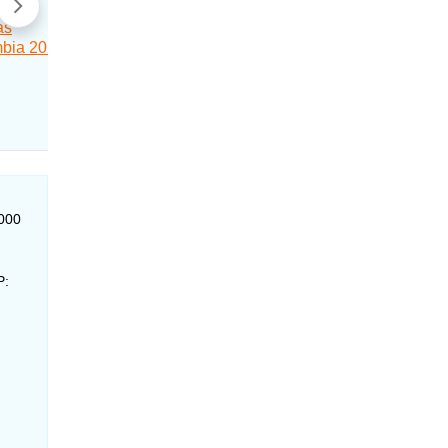
-000
P: