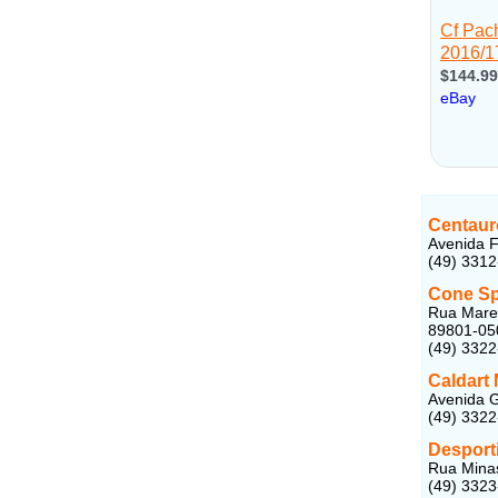
Centaur
Avenida F
(49) 331
Cone Sp
Rua Marec
89801-05
(49) 332
Caldart 
Avenida G
(49) 332
Desport
Rua Minas
(49) 332