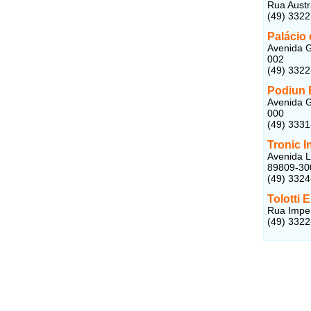
Rua Austra
(49) 332
Palácio
Avenida G
002
(49) 332
Podiun 
Avenida G
000
(49) 333
Tronic I
Avenida L
89809-30
(49) 332
Tolotti 
Rua Imper
(49) 332