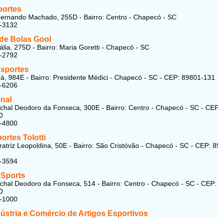
portes
ernando Machado, 255D - Bairro: Centro - Chapecó - SC
2-3132
 de Bolas Gool
ália, 275D - Bairro: Maria Goretti - Chapecó - SC
2-2792
Esportes
, 984E - Bairro: Presidente Médici - Chapecó - SC - CEP: 89801-131
4-6206
enal
hal Deodoro da Fonseca, 300E - Bairro: Centro - Chapecó - SC - CEP
0
3-4800
ortes Tolotti
atriz Leopoldina, 50E - Bairro: São Cristóvão - Chapecó - SC - CEP: 
2-3594
 Sports
hal Deodoro da Fonseca, 514 - Bairro: Centro - Chapecó - SC - CEP:
0
6-1000
ústria e Comércio de Artigos Esportivos