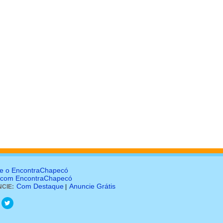
e o EncontraChapecó
 com EncontraChapecó
Com Destaque
Anuncie Grátis
CIE:
|